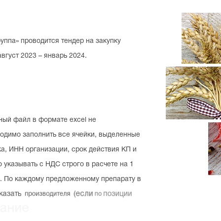
руппа»
проводится
тендер
на
закупку
август
2023
–
январь
2024.
ный
файл
в
формате
excel
не
ходимо
заполнить
все
ячейки,
выделенные
а,
ИНН
организации,
срок
действия
КП
и
о
указывать
с
НДС
строго
в
расчете
на
1
.
По
каждому
предложенному
препарату
в
казать
производителя
(если
по
позиции
ние
и
производитель
(если
по
позиции