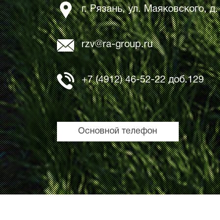
г. Рязань, ул. Маяковского, д
rzv@ra-group.ru
+7 (4912) 46-52-22 доб.129
Основной телефон