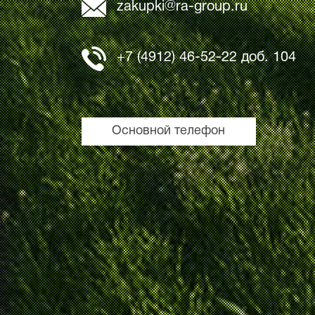
zakupki@ra-group.ru
+7 (4912) 46-52-22 доб. 104
Основной телефон