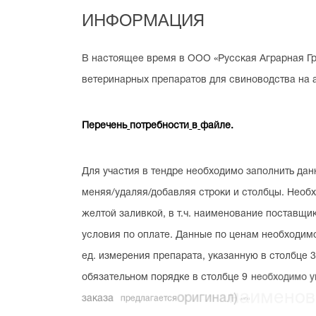
И
Н
Ф
О
Р
М
А
Ц
И
Я
В
настоящее
время
в
ООО
«Русская
Аграрная
Г
ветеринарных
препаратов
для
свиноводства
на
Перечень
потребности
в
файле.
Для
участия
в
тендре
необходимо
заполнить
дан
меняя/удаляя/добавляя
строки
и
столбцы.
Необ
желтой
заливкой,
в
т.ч.
наименование
поставщик
условия
по
оплате.
Данные
по
ценам
необходим
ед.
измерения
препарата,
указанную
в
столбце
3
обязательном
порядке
в
столбце
9
необходимо
у
заказа
предлагается
оригинал)
либо
наименова