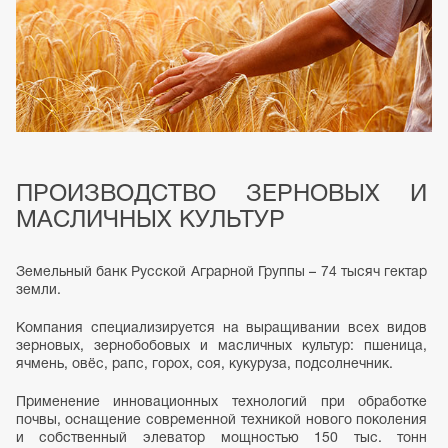
ПРОИЗВОДСТВО
ЗЕРНОВЫХ
И
МАСЛИЧНЫХ
КУЛЬТУР
Земельный
банк
Русской
Аграрной
Группы
–
74
тысяч
гектар
земли.
Компания
специализируется
на
выращивании
всех
видов
зерновых,
зернобобовых
и
масличных
культур:
пшеница,
ячмень,
овёс,
рапс,
горох,
соя,
кукуруза,
подсолнечник.
Применение
инновационных
технологий
при
обработке
почвы,
оснащение
современной
техникой
нового
поколения
и
собственный
элеватор
мощностью
150
тыс.
тонн