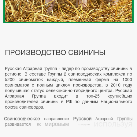
ПРОИЗВОДСТВО
СВИНИНЫ
Русская
Аграрная
Группа
-
лидер
по
производству
свинины
в
регионе.
В
составе
Группы
2
свиноводческих
комплекса
по
5200
свиноматок
каждый,
племенная
ферма
на
1000
свиноматок
с
полным
циклом
производства,
в
2010
году
получившая
статус
селекционно-гибридного
центра.
Русская
Аграрная
Группа
входит
в
топ-25
крупнейших
производителей
свинины
в
РФ
по
данным
Национального
союза
свиноводов.
Свиноводческое
направление
Русской
Аграрной
Группы
развивается
по
мировым
стандартам,
используя
в
собственном
производстве
только
лучшие
практики
в
области
генетики
и
кормления.
Животные
получают
только