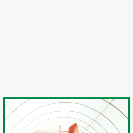
собственном
произведенные
премиальные
корма,
на
заводе.
Комбикормовом
это
Группы
Свиноводческие
комплексы
-