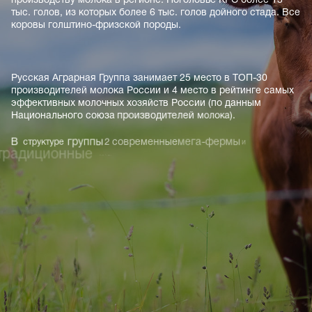
производству
молока
в
регионе. Поголовье
КРС
более
13
тыс.
голов,
из
которых
более
6
тыс.
голов
дойного
стада.
Все
коровы
голштино-фризской
породы.
Русская
Аграрная
Группа
занимает
25
место
в
ТОП-30
производителей
молока
России
и
4
место
в
рейтинге
самых
эффективных
молочных
хозяйств
России
(по
данным
Национального
союза
производителей
молока).
В
структуре
группы
2
современные
мега-фермы
и
традиционные
хозяйства.
Ежесуточное
производство
товарного
молока
–
160
тонн. Объем
производства
с 2018
по
год.
молока
2022
–
60
тыс.
тонн
в
Аграрная
в
использует
Группа
Русская
производстве
современные
технологии,