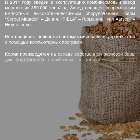
В
2014
году
введен
в
эксплуатацию
комбикормовый
завод
мощностью
350 000
тонн/год. Завод
оснащен
современным
импортным
высокотехнологичным
оборудованием
фирм
“Sprout
Matador”
–
Дания,
“RIELA”
–
Германия,
“Van
Aarsen”
–
Нидерланды.
Все
процессы
полностью
автоматизированы
и
управляются
с
помощью
компьютерных
программ.
Корма
производятся
на
основе
собственной
зерновой
базы
для
внутреннего
потребления
и
внешнего
рынка,
что
позволяет
влиять
на
качество
продукта
от
самого
поля.
Завод
оснащен
высокоточной
производственно-технологической
лабораторией.
Входные
Вся
продукция
сертифицирована.
ингредиенты
лабораторный
проходят
высокой
анализ
ежедневный
предмет
точности
на
безопасности