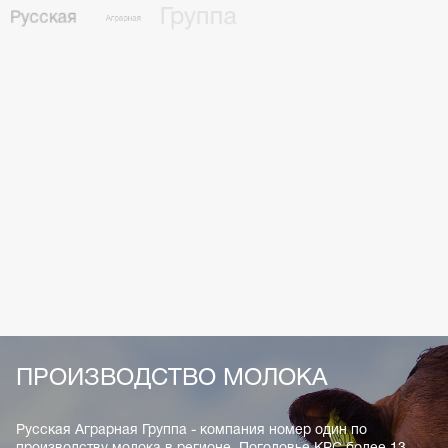
Русская
Аграрная
Группа
обеспечена
собственной
кормовой
базой
для
своего
поголовья
КРС
и
свиней.
достигается
Высокий
уровень
урожая
зерновых
благодаря
ресурсосберегающих
применению
инновационных
технологий:
высокой
-
использование
семян
репродукции;
-
ПРОИЗВОДСТВО
МОЛОКА
Русская
Аграрная
Группа
-
компания
номер
один
по